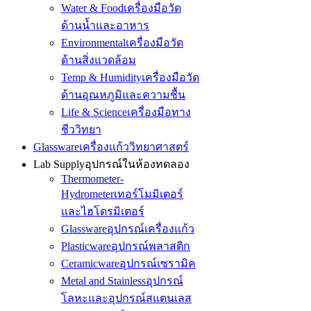
Water & Food
เครื่องมือวัด
ด้านน้ำและอาหาร
Environmental
เครื่องมือวัด
ด้านสิ่งแวดล้อม
Temp & Humidity
เครื่องมือวัด
ด้านอุณหภูมิและความชื้น
Life & Science
เครื่องมือทาง
ชีววิทยา
Glassware
เครื่องแก้ววิทยาศาสตร์
Lab Supply
อุปกรณ์ในห้องทดลอง
Thermometer-
Hydrometer
เทอร์โมมิเตอร์
และไฮโดรมิเตอร์
Glassware
อุปกรณ์เครื่องแก้ว
Plasticware
อุปกรณ์พลาสติก
Ceramicware
อุปกรณ์เซรามิค
Metal and Stainless
อุปกรณ์
โลหะและอุปกรณ์สแตนเลส