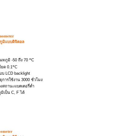
mometer
ภูมิแบบดิจิตอล
๐
ณหภูมิ -50 ถึง 70
C
๐
ียด 0.1
C
บ LCD backlight
ายุการใช้งาน 3000 ชั่วโมง
สดงสถานะแบตเตอรี่ต่ำ
ูมิเป็น C, F ได้
mometer