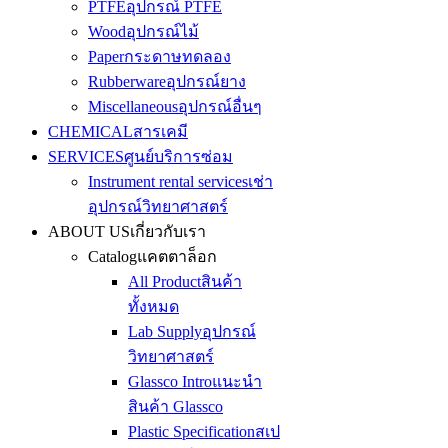
PTFE
อุปกรณ์ PTFE
Wood
อุปกรณ์ไม้
Paper
กระดาษทดลอง
Rubberware
อุปกรณ์ยาง
Miscellaneous
อุปกรณ์อื่นๆ
CHEMICAL
สารเคมี
SERVICES
ศูนย์บริการซ่อม
Instrument rental services
เช่า
อุปกรณ์วิทยาศาสตร์
ABOUT US
เกี่ยวกับเรา
Catalog
แคตตาล็อก
All Product
สินค้า
ทั้งหมด
Lab Supply
อุปกรณ์
วิทยาศาสตร์
Glassco Intro
แนะนำ
สินค้า Glassco
Plastic Specification
สเป