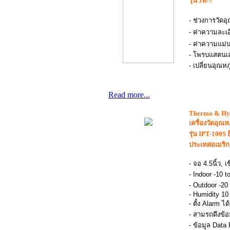
รุ่น JR-7
- ช่วงการวัดอ
- ค่าความละเอ
- ค่าความแม่
- โพรบแสตนเล
- เปลี่ยนอุณหภ
Read more...
Thermo & Hy
เครื่องวัดอุณ
รุ่น IPT-100S ย
ประเทศอเมริก
- จอ 4.5นิ้ว, 
- Indoor -10 t
- Outdoor -20
- Humidity 1
- ตั้ง Alarm ได้
- สามรถดึงข้
- ข้อมูล Data