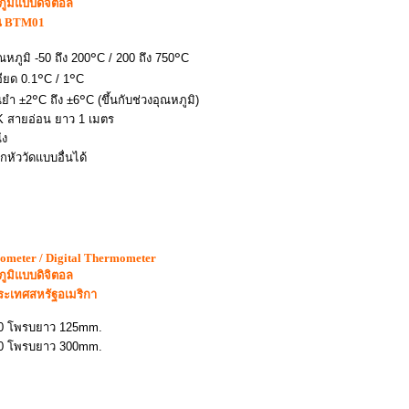
ภูมิแบบดิจิตอล
รุ่น BTM01
๐
๐
ณหภูมิ -50 ถึง 200
C / 200 ถึง 750
C
๐
๐
ียด 0.1
C / 1
C
๐
๐
นยำ ±2
C ถึง ±6
C (
ขึ้นกับช่วงอุณหภูมิ
)
K สายอ่อน ยาว 1 เมตร
ัง
กหัววัดแบบอื่นได้
ometer / Digital Thermometer
ภูมิแบบดิจิตอล
ระเทศสหรัฐอเมริกา
5-00 โพรบยาว 125mm
.
5-20 โพรบยาว 300mm.