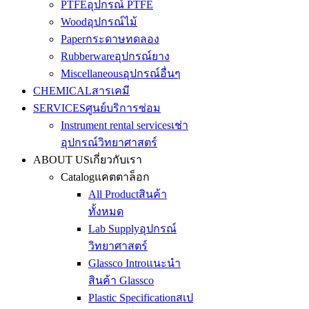
PTFE
อุปกรณ์ PTFE
Wood
อุปกรณ์ไม้
Paper
กระดาษทดลอง
Rubberware
อุปกรณ์ยาง
Miscellaneous
อุปกรณ์อื่นๆ
CHEMICAL
สารเคมี
SERVICES
ศูนย์บริการซ่อม
Instrument rental services
เช่า
อุปกรณ์วิทยาศาสตร์
ABOUT US
เกี่ยวกับเรา
Catalog
แคตตาล็อก
All Product
สินค้า
ทั้งหมด
Lab Supply
อุปกรณ์
วิทยาศาสตร์
Glassco Intro
แนะนำ
สินค้า Glassco
Plastic Specification
สเป