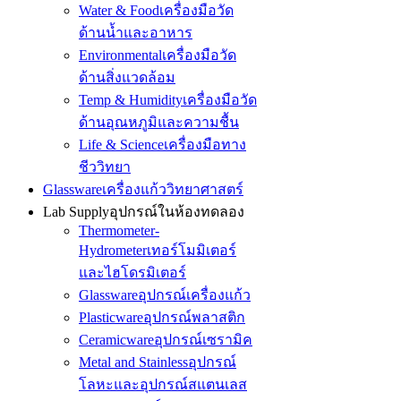
Water & Food
เครื่องมือวัด
ด้านน้ำและอาหาร
Environmental
เครื่องมือวัด
ด้านสิ่งแวดล้อม
Temp & Humidity
เครื่องมือวัด
ด้านอุณหภูมิและความชื้น
Life & Science
เครื่องมือทาง
ชีววิทยา
Glassware
เครื่องแก้ววิทยาศาสตร์
Lab Supply
อุปกรณ์ในห้องทดลอง
Thermometer-
Hydrometer
เทอร์โมมิเตอร์
และไฮโดรมิเตอร์
Glassware
อุปกรณ์เครื่องแก้ว
Plasticware
อุปกรณ์พลาสติก
Ceramicware
อุปกรณ์เซรามิค
Metal and Stainless
อุปกรณ์
โลหะและอุปกรณ์สแตนเลส