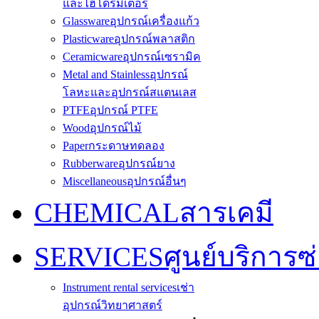
และไฮโดรมิเตอร์
Glassware
อุปกรณ์เครื่องแก้ว
Plasticware
อุปกรณ์พลาสติก
Ceramicware
อุปกรณ์เซรามิค
Metal and Stainless
อุปกรณ์
โลหะและอุปกรณ์สแตนเลส
PTFE
อุปกรณ์ PTFE
Wood
อุปกรณ์ไม้
Paper
กระดาษทดลอง
Rubberware
อุปกรณ์ยาง
Miscellaneous
อุปกรณ์อื่นๆ
CHEMICAL
สารเคมี
SERVICES
ศูนย์บริการซ
Instrument rental services
เช่า
อุปกรณ์วิทยาศาสตร์