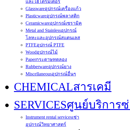
และไฮโดรมิเตอร์
Glassware
อุปกรณ์เครื่องแก้ว
Plasticware
อุปกรณ์พลาสติก
Ceramicware
อุปกรณ์เซรามิค
Metal and Stainless
อุปกรณ์
โลหะและอุปกรณ์สแตนเลส
PTFE
อุปกรณ์ PTFE
Wood
อุปกรณ์ไม้
Paper
กระดาษทดลอง
Rubberware
อุปกรณ์ยาง
Miscellaneous
อุปกรณ์อื่นๆ
CHEMICAL
สารเคมี
SERVICES
ศูนย์บริการซ
Instrument rental services
เช่า
อุปกรณ์วิทยาศาสตร์