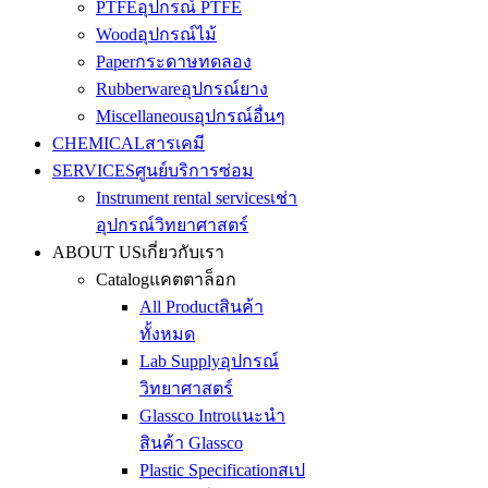
PTFE
อุปกรณ์ PTFE
Wood
อุปกรณ์ไม้
Paper
กระดาษทดลอง
Rubberware
อุปกรณ์ยาง
Miscellaneous
อุปกรณ์อื่นๆ
CHEMICAL
สารเคมี
SERVICES
ศูนย์บริการซ่อม
Instrument rental services
เช่า
อุปกรณ์วิทยาศาสตร์
ABOUT US
เกี่ยวกับเรา
Catalog
แคตตาล็อก
All Product
สินค้า
ทั้งหมด
Lab Supply
อุปกรณ์
วิทยาศาสตร์
Glassco Intro
แนะนำ
สินค้า Glassco
Plastic Specification
สเป