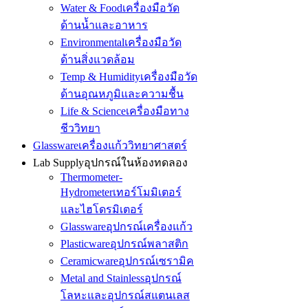
Water & Food
เครื่องมือวัด
ด้านน้ำและอาหาร
Environmental
เครื่องมือวัด
ด้านสิ่งแวดล้อม
Temp & Humidity
เครื่องมือวัด
ด้านอุณหภูมิและความชื้น
Life & Science
เครื่องมือทาง
ชีววิทยา
Glassware
เครื่องแก้ววิทยาศาสตร์
Lab Supply
อุปกรณ์ในห้องทดลอง
Thermometer-
Hydrometer
เทอร์โมมิเตอร์
และไฮโดรมิเตอร์
Glassware
อุปกรณ์เครื่องแก้ว
Plasticware
อุปกรณ์พลาสติก
Ceramicware
อุปกรณ์เซรามิค
Metal and Stainless
อุปกรณ์
โลหะและอุปกรณ์สแตนเลส