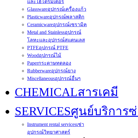
และไฮโดรมิเตอร์
Glassware
อุปกรณ์เครื่องแก้ว
Plasticware
อุปกรณ์พลาสติก
Ceramicware
อุปกรณ์เซรามิค
Metal and Stainless
อุปกรณ์
โลหะและอุปกรณ์สแตนเลส
PTFE
อุปกรณ์ PTFE
Wood
อุปกรณ์ไม้
Paper
กระดาษทดลอง
Rubberware
อุปกรณ์ยาง
Miscellaneous
อุปกรณ์อื่นๆ
CHEMICAL
สารเคมี
SERVICES
ศูนย์บริการซ
Instrument rental services
เช่า
อุปกรณ์วิทยาศาสตร์