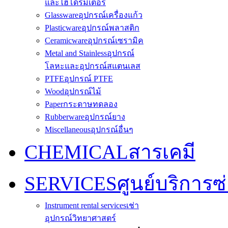
และไฮโดรมิเตอร์
Glassware
อุปกรณ์เครื่องแก้ว
Plasticware
อุปกรณ์พลาสติก
Ceramicware
อุปกรณ์เซรามิค
Metal and Stainless
อุปกรณ์
โลหะและอุปกรณ์สแตนเลส
PTFE
อุปกรณ์ PTFE
Wood
อุปกรณ์ไม้
Paper
กระดาษทดลอง
Rubberware
อุปกรณ์ยาง
Miscellaneous
อุปกรณ์อื่นๆ
CHEMICAL
สารเคมี
SERVICES
ศูนย์บริการซ
Instrument rental services
เช่า
อุปกรณ์วิทยาศาสตร์