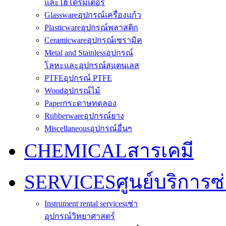
และไฮโดรมิเตอร์
Glassware
อุปกรณ์เครื่องแก้ว
Plasticware
อุปกรณ์พลาสติก
Ceramicware
อุปกรณ์เซรามิค
Metal and Stainless
อุปกรณ์
โลหะและอุปกรณ์สแตนเลส
PTFE
อุปกรณ์ PTFE
Wood
อุปกรณ์ไม้
Paper
กระดาษทดลอง
Rubberware
อุปกรณ์ยาง
Miscellaneous
อุปกรณ์อื่นๆ
CHEMICAL
สารเคมี
SERVICES
ศูนย์บริการซ
Instrument rental services
เช่า
อุปกรณ์วิทยาศาสตร์