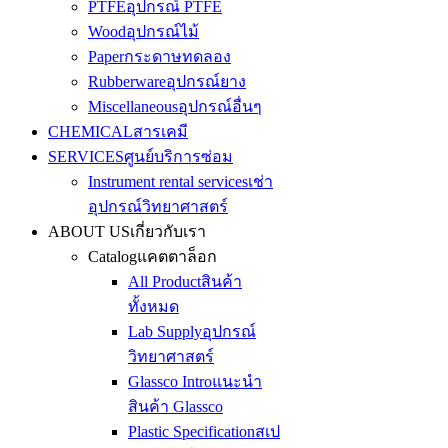
PTFE
อุปกรณ์ PTFE
Wood
อุปกรณ์ไม้
Paper
กระดาษทดลอง
Rubberware
อุปกรณ์ยาง
Miscellaneous
อุปกรณ์อื่นๆ
CHEMICAL
สารเคมี
SERVICES
ศูนย์บริการซ่อม
Instrument rental services
เช่า
อุปกรณ์วิทยาศาสตร์
ABOUT US
เกี่ยวกับเรา
Catalog
แคตตาล็อก
All Product
สินค้า
ทั้งหมด
Lab Supply
อุปกรณ์
วิทยาศาสตร์
Glassco Intro
แนะนำ
สินค้า Glassco
Plastic Specification
สเป