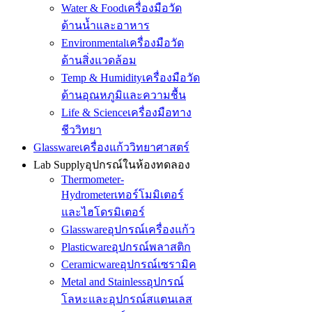
Water & Food
เครื่องมือวัด
ด้านน้ำและอาหาร
Environmental
เครื่องมือวัด
ด้านสิ่งแวดล้อม
Temp & Humidity
เครื่องมือวัด
ด้านอุณหภูมิและความชื้น
Life & Science
เครื่องมือทาง
ชีววิทยา
Glassware
เครื่องแก้ววิทยาศาสตร์
Lab Supply
อุปกรณ์ในห้องทดลอง
Thermometer-
Hydrometer
เทอร์โมมิเตอร์
และไฮโดรมิเตอร์
Glassware
อุปกรณ์เครื่องแก้ว
Plasticware
อุปกรณ์พลาสติก
Ceramicware
อุปกรณ์เซรามิค
Metal and Stainless
อุปกรณ์
โลหะและอุปกรณ์สแตนเลส