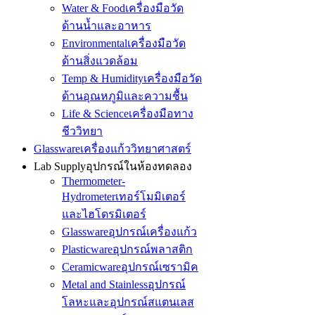
Water & Food
เครื่องมือวัด
ด้านน้ำและอาหาร
Environmental
เครื่องมือวัด
ด้านสิ่งแวดล้อม
Temp & Humidity
เครื่องมือวัด
ด้านอุณหภูมิและความชื้น
Life & Science
เครื่องมือทาง
ชีววิทยา
Glassware
เครื่องแก้ววิทยาศาสตร์
Lab Supply
อุปกรณ์ในห้องทดลอง
Thermometer-
Hydrometer
เทอร์โมมิเตอร์
และไฮโดรมิเตอร์
Glassware
อุปกรณ์เครื่องแก้ว
Plasticware
อุปกรณ์พลาสติก
Ceramicware
อุปกรณ์เซรามิค
Metal and Stainless
อุปกรณ์
โลหะและอุปกรณ์สแตนเลส