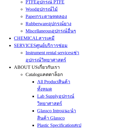
PTFE
อุปกรณ์ PTFE
Wood
อุปกรณ์ไม้
Paper
กระดาษทดลอง
Rubberware
อุปกรณ์ยาง
Miscellaneous
อุปกรณ์อื่นๆ
CHEMICAL
สารเคมี
SERVICES
ศูนย์บริการซ่อม
Instrument rental services
เช่า
อุปกรณ์วิทยาศาสตร์
ABOUT US
เกี่ยวกับเรา
Catalog
แคตตาล็อก
All Product
สินค้า
ทั้งหมด
Lab Supply
อุปกรณ์
วิทยาศาสตร์
Glassco Intro
แนะนำ
สินค้า Glassco
Plastic Specification
สเป